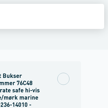
drens
Asbest
t Bukser
mmer 76C48
rate safe hi-vis
e/mørk marine
236-14010 -