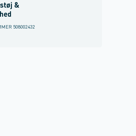
støj &
rhed
MMER
508002432