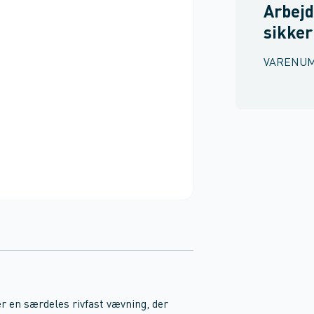
Arbejd
sikke
VARENU
er en særdeles rivfast vævning, der