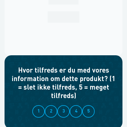
Hvor tilfreds er du med vores
information om dette produkt? (1
= slet ikke tilfreds, 5 = meget
tilfreds)
1
2
3
4
5