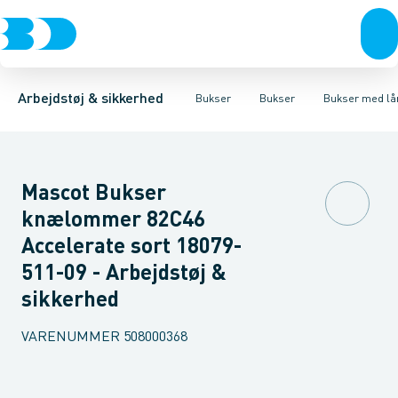
Trøjer & t-shirts
Bukser
Bukser med hængelommer
Knickers & Shorts
Bukser
Overtøj & huer
Overalls
Bukser med lårlommer
Kedeldragter
Undertøj & sokker
Knæskånere
Termobuk
Sko
B
Arbejdstøj & sikkerhed
Bukser
Bukser
Bukser med l
Mascot Bukser
knælommer 82C46
Accelerate sort 18079-
511-09 - Arbejdstøj &
sikkerhed
VARENUMMER
508000368