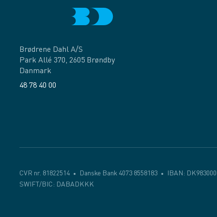
Brødrene Dahl A/S
Park Allé 370, 2605 Brøndby
Danmark
48 78 40 00
Facebook
LinkedIn
CVR nr. 81822514
Danske Bank 4073 8558183
IBAN: DK983000
SWIFT/BIC: DABADKKK