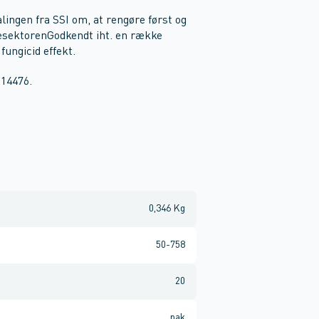
lingen fra SSI om, at rengøre først og
resektorenGodkendt iht. en række
 fungicid effekt.
 14476.
0,346 Kg
50-758
20
pak