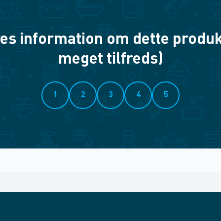
es information om dette produkt? 
meget tilfreds)
1
2
3
4
5