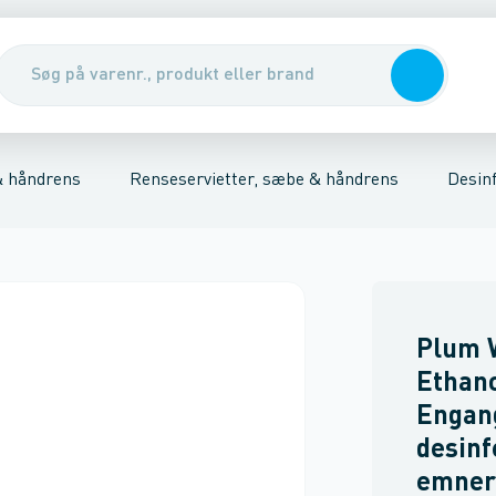
r
ns
Sko
Creme
Sikkerhedsudstyr & handsker
Tilbehør
Renseservietter, sæbe & hån
& håndrens
Renseservietter, sæbe & håndrens
Desinf
Plum 
Ethano
Engang
desinf
emner,