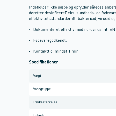
Indeholder ikke sæbe og opfylder således anbefa
derefter desinficereF.eks. sundheds- og fødeva
effektivitetsstandarder ift. baktericid, virucid og
Dokumenteret effektiv mod norovirus iht. EN
Fødevaregodkendt.
Kontakttid: mindst 1 min.
Specifikationer
Vægt
:
Varegruppe
:
Pakkestørrelse
:
Enhed
: