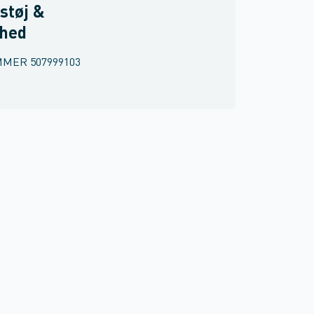
støj &
rhed
MMER
507999103