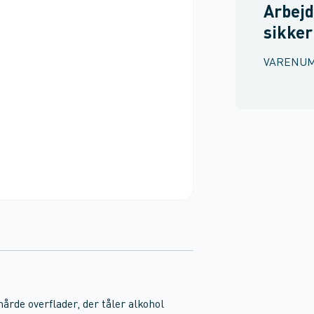
Arbejd
sikke
VARENU
årde overflader, der tåler alkohol