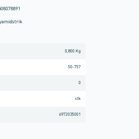
508078891
yamidstrik
0,800 Kg
50-757
0
stk
6972035001