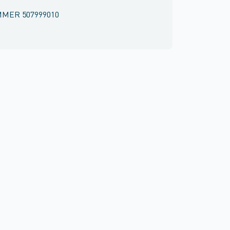
MMER
507999010