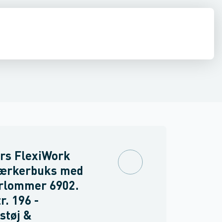
drens
Asbest
rs FlexiWork
ærkerbuks med
erlommer 6902.
r. 196 -
støj &