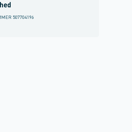
rhed
MMER
507704196