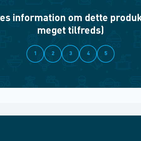
es information om dette produkt? 
meget tilfreds)
1
2
3
4
5