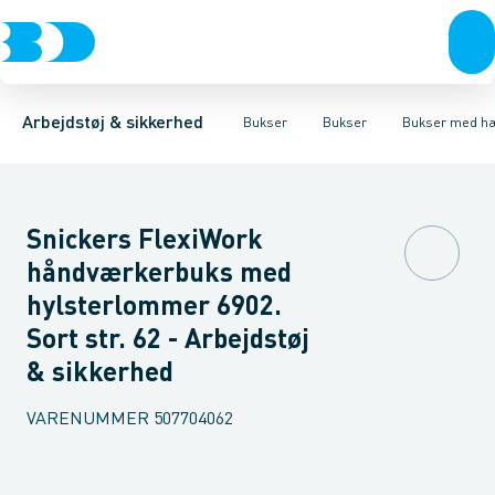
Trøjer & t-shirts
Bukser
Bukser med hængelommer
Knickers & Shorts
Bukser
Overtøj & huer
Overalls
Bukser med lårlommer
Kedeldragter
Undertøj & sokker
Knæskånere
Termobuk
Sko
B
Arbejdstøj & sikkerhed
Bukser
Bukser
Bukser med h
Snickers FlexiWork
håndværkerbuks med
hylsterlommer 6902.
Sort str. 62 - Arbejdstøj
& sikkerhed
VARENUMMER
507704062