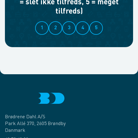
= slet ikke tilfreds, 5 = meget
tilfreds)
1
2
3
4
5
Brødrene Dahl A/S
Park Allé 370, 2605 Brøndby
Danmark