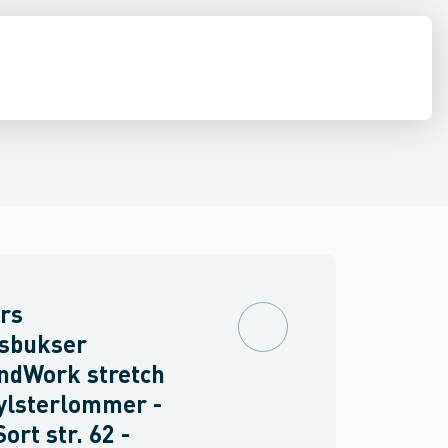
drens
Asbest
rs
dsbukser
ndWork stretch
ylsterlommer -
ort str. 62 -