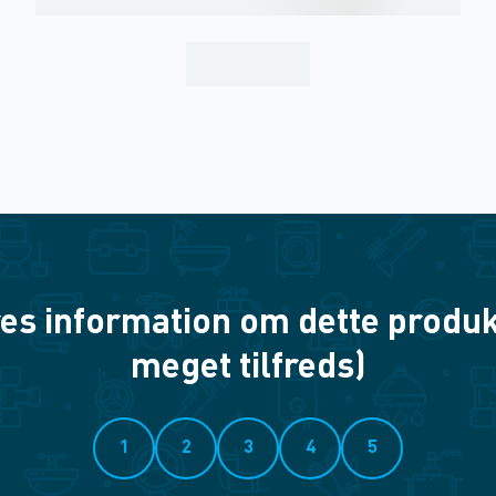
es information om dette produkt? 
meget tilfreds)
1
2
3
4
5