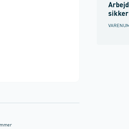
Arbejd
sikke
VARENU
lommer