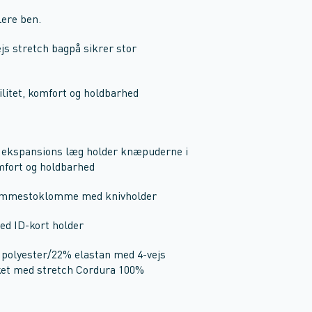
lere ben.
s stretch bagpå sikrer stor
litet, komfort og holdbarhed
kspansions læg holder knæpuderne i
mfort og holdbarhed
 tommestoklomme med knivholder
ed ID-kort holder
 polyester/22% elastan med 4-vejs
ket med stretch Cordura 100%