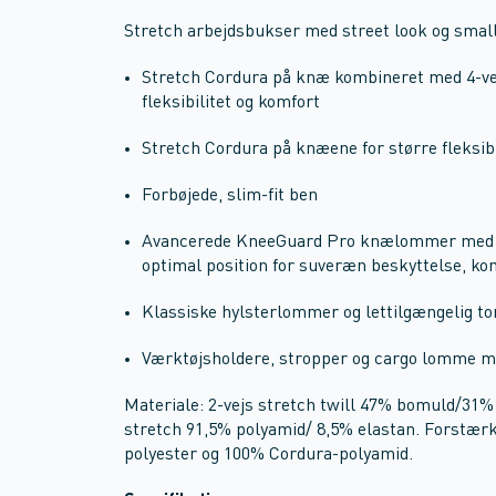
Stretch arbejdsbukser med street look og smal
Stretch Cordura på knæ kombineret med 4-vej
fleksibilitet og komfort
Stretch Cordura på knæene for større fleksibi
Forbøjede, slim-fit ben
Avancerede KneeGuard Pro knælommer med e
optimal position for suveræn beskyttelse, ko
Klassiske hylsterlommer og lettilgængelig
Værktøjsholdere, stropper og cargo lomme m
Materiale: 2-vejs stretch twill 47% bomuld/31%
stretch 91,5% polyamid/ 8,5% elastan. Forstær
polyester og 100% Cordura-polyamid.