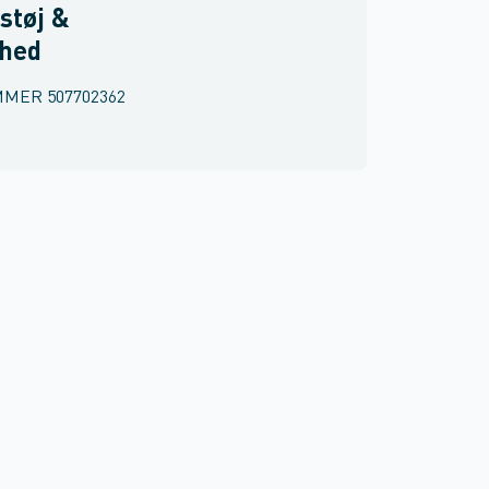
støj &
rhed
MMER
507702362