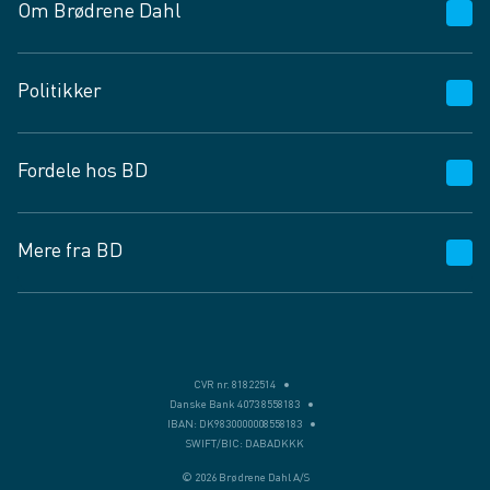
Om Brødrene Dahl
Kundeservice
Politikker
Vagttelefon 30 10 89 89
Spørgsmål og svar
Salgs- og leveringsbetingelser
Fordele hos BD
Job og karriere
Privatlivspolitik
Fødevarekontrolrapport
Cookies
24/7
Mere fra BD
Vilkår og betingelser
BD app
BD.dk services
Mit BD
Levering
BD+
Månedens tilbud
Bæredygtighed
CVR nr. 81822514
Danske Bank 4073 8558183
Egne varemærker
IBAN: DK9830000008558183
SWIFT/BIC: DABADKKK
Presse
© 2026 Brødrene Dahl A/S