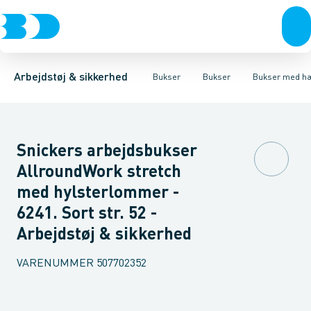
Trøjer & t-shirts
Bukser
Bukser med hængelommer
Knickers & Shorts
Bukser
Overtøj & huer
Overalls
Bukser med lårlommer
Kedeldragter
Undertøj & sokker
Knæskånere
Termobuk
Sko
B
Arbejdstøj & sikkerhed
Bukser
Bukser
Bukser med h
Snickers arbejdsbukser
AllroundWork stretch
med hylsterlommer -
6241. Sort str. 52 -
Arbejdstøj & sikkerhed
VARENUMMER
507702352