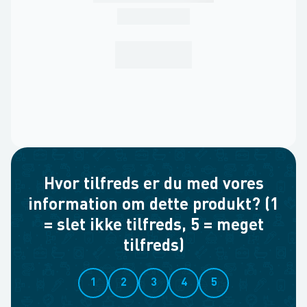
Hvor tilfreds er du med vores
information om dette produkt? (1
= slet ikke tilfreds, 5 = meget
tilfreds)
1
2
3
4
5