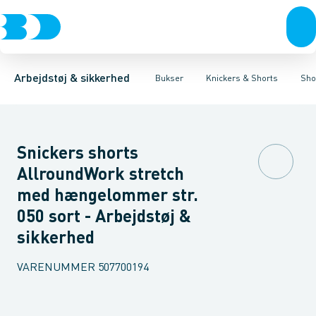
Trøjer & t-shirts
Bukser
Knickers med hængelommer
Knickers & Shorts
Bukser
Overtøj & huer
Overalls
Knickers med lårlommer
Kedeldragter
Undertøj & sokker
Knæskånere
Sikker
Sko
B
Arbejdstøj & sikkerhed
Bukser
Knickers & Shorts
Sho
Snickers shorts
AllroundWork stretch
med hængelommer str.
050 sort - Arbejdstøj &
sikkerhed
VARENUMMER
507700194