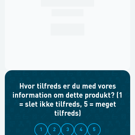
Hvor tilfreds er du med vores
information om dette produkt? (1
= slet ikke tilfreds, 5 = meget
tilfreds)
1
2
3
4
5