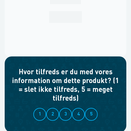
Hvor tilfreds er du med vores
information om dette produkt? (1
= slet ikke tilfreds, 5 = meget
tilfreds)
1
2
3
4
5