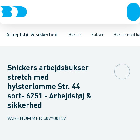
Trøjer & t-shirts
Bukser
Bukser med hængelommer
Knickers & Shorts
Bukser
Overtøj & huer
Overalls
Bukser med lårlommer
Kedeldragter
Undertøj & sokker
Knæskånere
Termobuk
Sko
B
Arbejdstøj & sikkerhed
Bukser
Bukser
Bukser med h
Snickers arbejdsbukser
stretch med
hylsterlomme Str. 44
sort- 6251 - Arbejdstøj &
sikkerhed
VARENUMMER
507700157