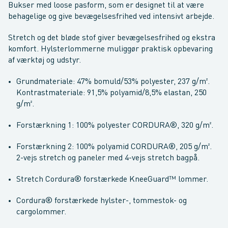
Bukser med loose pasform, som er designet til at være
behagelige og give bevægelsesfrihed ved intensivt arbejde.
Stretch og det bløde stof giver bevægelsesfrihed og ekstra
komfort. Hylsterlommerne muliggør praktisk opbevaring
af værktøj og udstyr.
Grundmateriale: 47% bomuld/53% polyester, 237 g/m².
Kontrastmateriale: 91,5% polyamid/8,5% elastan, 250
g/m².
Forstærkning 1: 100% polyester CORDURA®, 320 g/m².
Forstærkning 2: 100% polyamid CORDURA®, 205 g/m².
2-vejs stretch og paneler med 4-vejs stretch bagpå.
Stretch Cordura® forstærkede KneeGuard™ lommer.
Cordura® forstærkede hylster-, tommestok- og
cargolommer.