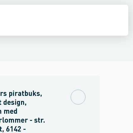
drens
mmer
Asbest
Sikkerheds shorts
rs piratbuks,
t design,
h med
rlommer - str.
t, 6142 -