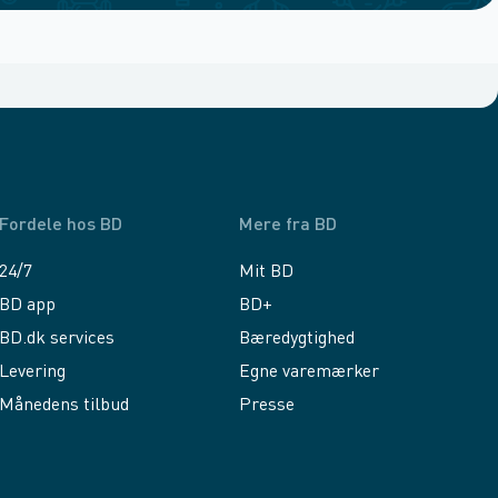
Fordele hos BD
Mere fra BD
24/7
Mit BD
BD app
BD+
BD.dk services
Bæredygtighed
Levering
Egne varemærker
Månedens tilbud
Presse