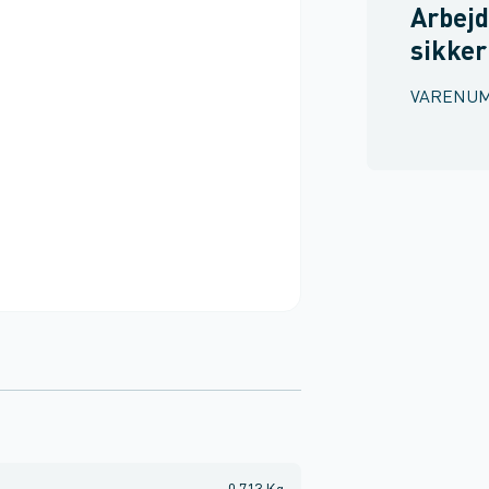
Arbejd
sikke
VARENU