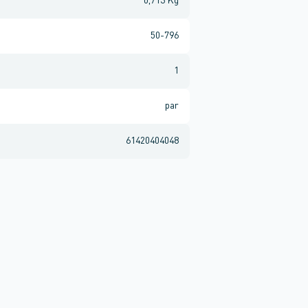
0,713 Kg
50-796
1
par
61420404048