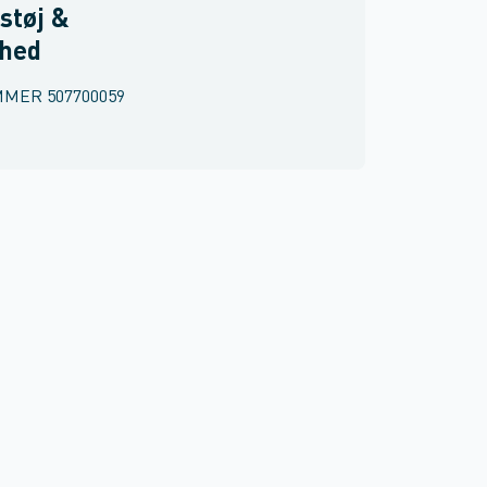
støj &
rhed
MMER
507700059