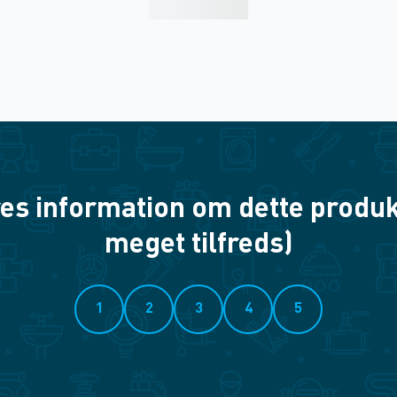
es information om dette produkt? 
meget tilfreds)
1
2
3
4
5