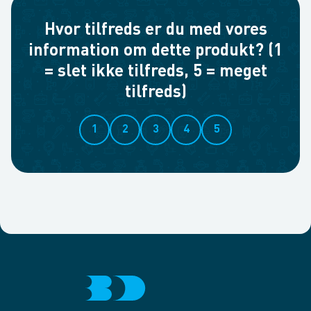
Hvor tilfreds er du med vores
information om dette produkt? (1
= slet ikke tilfreds, 5 = meget
tilfreds)
1
2
3
4
5