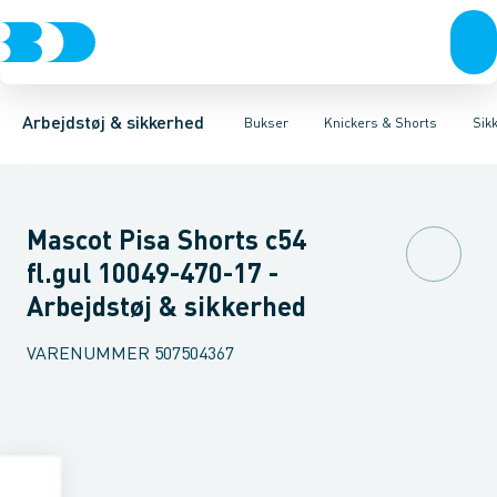
Trøjer & t-shirts
Bukser
Knickers med hængelommer
Knickers & Shorts
Bukser
Overtøj & huer
Overalls
Knickers med lårlommer
Kedeldragter
Undertøj & sokker
Knæskånere
Sikker
Sko
B
Arbejdstøj & sikkerhed
Bukser
Knickers & Shorts
Sik
Mascot Pisa Shorts c54
fl.gul 10049-470-17 -
Arbejdstøj & sikkerhed
VARENUMMER
507504367