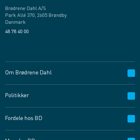
Brødrene Dahl A/S
Park Allé 370, 2605 Brøndby
Danmark
48 78 40 00
Facebook
LinkedIn
Om Brødrene Dahl
Kundeservice
Politikker
Vagttelefon 30 10 89 89
Spørgsmål og svar
Salgs- og leveringsbetingelser
Fordele hos BD
Job og karriere
Privatlivspolitik
Fødevarekontrolrapport
Cookies
24/7