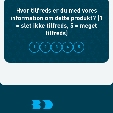
Hvor tilfreds er du med vores
information om dette produkt? (1
= slet ikke tilfreds, 5 = meget
tilfreds)
1
2
3
4
5