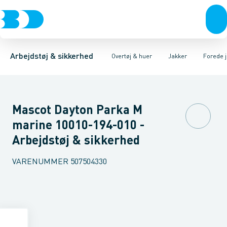
Trøjer & t-shirts
Jakker
Fleece & Fiberpelsjakker
Kedeldragter & Overalls
Bukser
Overtøj & huer
Softshelljakker
Regntøj
Undertøj & sokker
Veste
Uforede jakker
Huer & Tilbehør
Fored
Sko
Arbejdstøj & sikkerhed
Overtøj & huer
Jakker
Forede 
Mascot Dayton Parka M
marine 10010-194-010 -
Arbejdstøj & sikkerhed
VARENUMMER
507504330