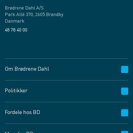
Brødrene Dahl A/S
Park Allé 370, 2605 Brøndby
Danmark
48 78 40 00
Facebook
LinkedIn
Om Brødrene Dahl
Kundeservice
Politikker
Vagttelefon 30 10 89 89
Spørgsmål og svar
Salgs- og leveringsbetingelser
Fordele hos BD
Job og karriere
Privatlivspolitik
Fødevarekontrolrapport
Cookies
24/7