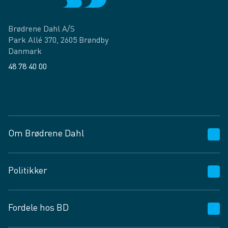
Brødrene Dahl A/S
Park Allé 370, 2605 Brøndby
Danmark
48 78 40 00
Facebook
LinkedIn
Om Brødrene Dahl
Kundeservice
Politikker
Vagttelefon 30 10 89 89
Spørgsmål og svar
Salgs- og leveringsbetingelser
Fordele hos BD
Job og karriere
Privatlivspolitik
Fødevarekontrolrapport