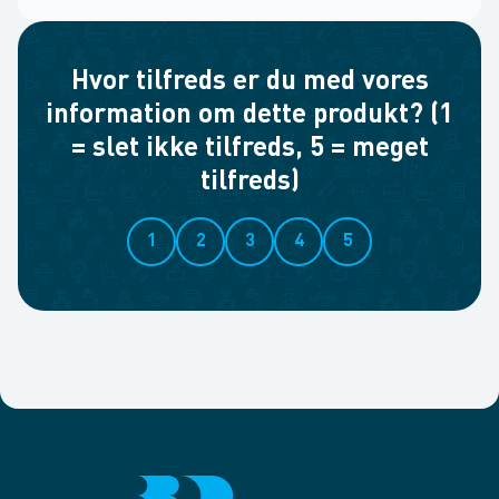
Hvor tilfreds er du med vores
information om dette produkt? (1
= slet ikke tilfreds, 5 = meget
tilfreds)
1
2
3
4
5