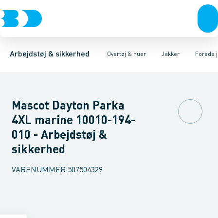
Trøjer & t-shirts
Jakker
Fleece & Fiberpelsjakker
Kedeldragter & Overalls
Bukser
Overtøj & huer
Softshelljakker
Regntøj
Undertøj & sokker
Veste
Uforede jakker
Huer & Tilbehør
Fored
Sko
Arbejdstøj & sikkerhed
Overtøj & huer
Jakker
Forede 
Mascot Dayton Parka
4XL marine 10010-194-
010 - Arbejdstøj &
sikkerhed
VARENUMMER
507504329