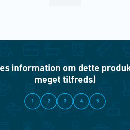
es information om dette produkt? 
meget tilfreds)
1
2
3
4
5