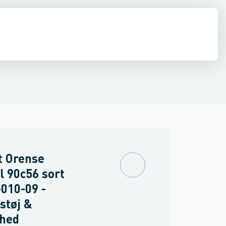
drens
Asbest
t Orense
l 90c56 sort
010-09 -
støj &
rhed