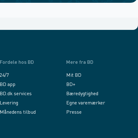
Fordele hos BD
Mere fra BD
24/7
Mit BD
BD app
BD+
BD.dk services
Bæredygtighed
Levering
Egne varemærker
Månedens tilbud
Presse