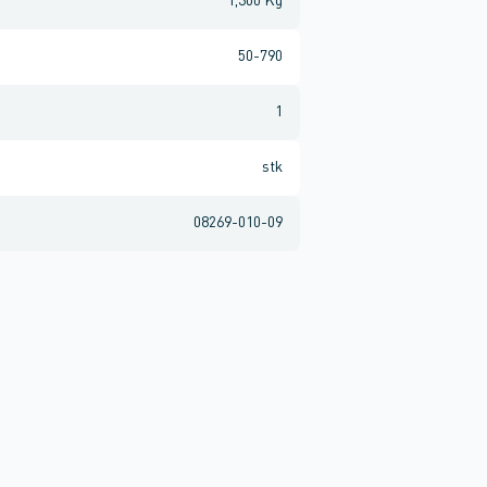
1,300 Kg
50-790
1
stk
08269-010-09