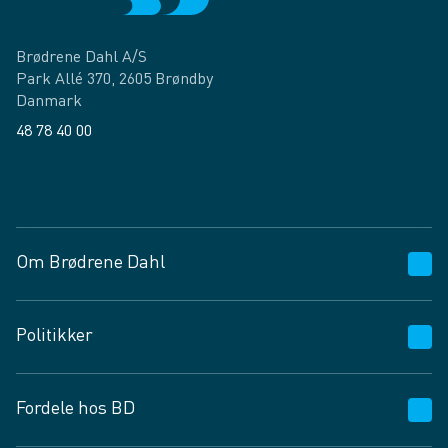
Brødrene Dahl A/S
Park Allé 370, 2605 Brøndby
Danmark
48 78 40 00
Facebook
LinkedIn
Om Brødrene Dahl
Kundeservice
Politikker
Vagttelefon 30 10 89 89
Spørgsmål og svar
Salgs- og leveringsbetingelser
Fordele hos BD
Job og karriere
Privatlivspolitik
Fødevarekontrolrapport