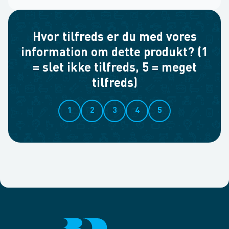
Hvor tilfreds er du med vores
information om dette produkt? (1
= slet ikke tilfreds, 5 = meget
tilfreds)
1
2
3
4
5