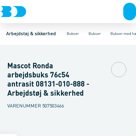
Trøjer & t-shirts
Bukser
Bukser med hængelommer
Knickers & Shorts
Bukser
Overtøj & huer
Overalls
Bukser med lårlommer
Kedeldragter
Undertøj & sokker
Knæskånere
Termobuk
Sko
B
Arbejdstøj & sikkerhed
Bukser
Bukser
Bukser med h
Mascot Ronda
arbejdsbuks 76c54
antrasit 08131-010-888 -
Arbejdstøj & sikkerhed
VARENUMMER
507503466