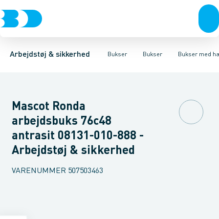
Trøjer & t-shirts
Bukser
Bukser med hængelommer
Knickers & Shorts
Bukser
Overtøj & huer
Overalls
Bukser med lårlommer
Kedeldragter
Undertøj & sokker
Knæskånere
Termobuk
Sko
B
Arbejdstøj & sikkerhed
Bukser
Bukser
Bukser med h
Mascot Ronda
arbejdsbuks 76c48
antrasit 08131-010-888 -
Arbejdstøj & sikkerhed
VARENUMMER
507503463