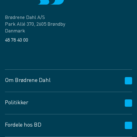
Brødrene Dahl A/S
Park Allé 370, 2605 Brøndby
Danmark
48 78 40 00
Facebook
LinkedIn
Om Brødrene Dahl
Kundeservice
Politikker
Vagttelefon 30 10 89 89
Spørgsmål og svar
Salgs- og leveringsbetingelser
Fordele hos BD
Job og karriere
Privatlivspolitik
Fødevarekontrolrapport