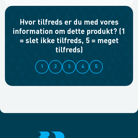
Hvor tilfreds er du med vores
information om dette produkt? (1
= slet ikke tilfreds, 5 = meget
tilfreds)
1
2
3
4
5