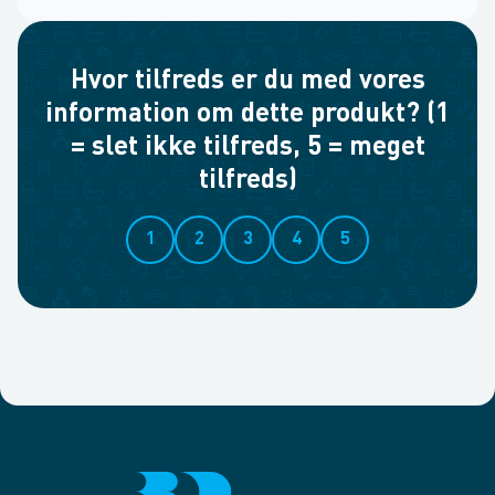
Hvor tilfreds er du med vores
information om dette produkt? (1
= slet ikke tilfreds, 5 = meget
tilfreds)
1
2
3
4
5