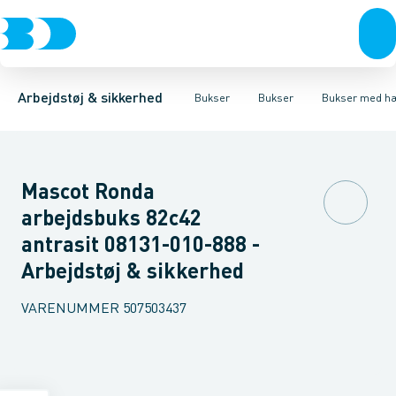
Trøjer & t-shirts
Bukser
Bukser med hængelommer
Knickers & Shorts
Bukser
Overtøj & huer
Overalls
Bukser med lårlommer
Kedeldragter
Undertøj & sokker
Knæskånere
Termobuk
Sko
B
Arbejdstøj & sikkerhed
Bukser
Bukser
Bukser med h
Mascot Ronda
arbejdsbuks 82c42
antrasit 08131-010-888 -
Arbejdstøj & sikkerhed
VARENUMMER
507503437