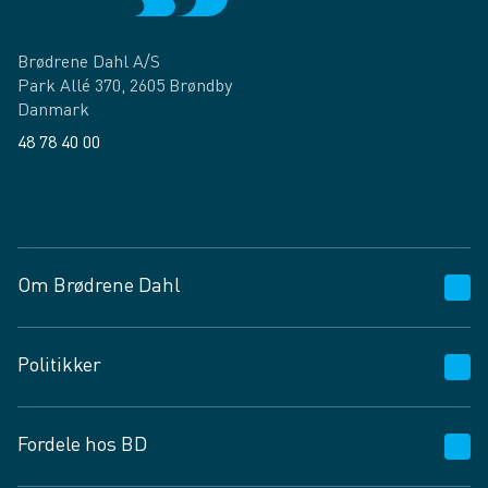
Brødrene Dahl A/S
Park Allé 370, 2605 Brøndby
Danmark
48 78 40 00
Facebook
LinkedIn
Om Brødrene Dahl
Kundeservice
Politikker
Vagttelefon 30 10 89 89
Spørgsmål og svar
Salgs- og leveringsbetingelser
Fordele hos BD
Job og karriere
Privatlivspolitik
Fødevarekontrolrapport