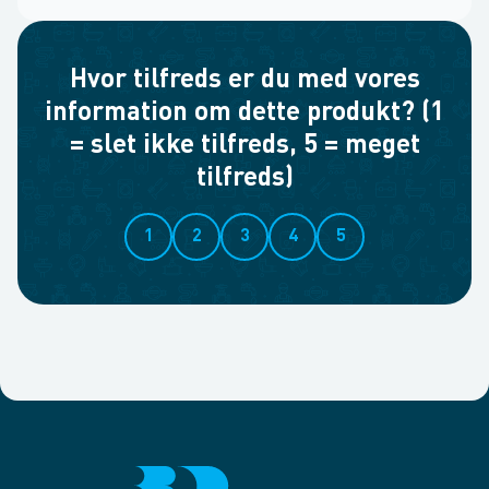
Hvor tilfreds er du med vores
information om dette produkt? (1
= slet ikke tilfreds, 5 = meget
tilfreds)
1
2
3
4
5