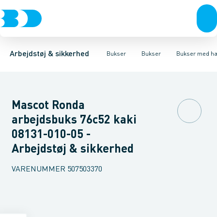
Trøjer & t-shirts
Bukser
Bukser med hængelommer
Knickers & Shorts
Bukser
Overtøj & huer
Overalls
Bukser med lårlommer
Kedeldragter
Undertøj & sokker
Knæskånere
Termobuk
Sko
B
Arbejdstøj & sikkerhed
Bukser
Bukser
Bukser med h
Mascot Ronda
arbejdsbuks 76c52 kaki
08131-010-05 -
Arbejdstøj & sikkerhed
VARENUMMER
507503370