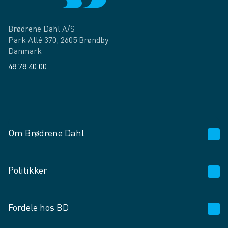
Brødrene Dahl A/S
Park Allé 370, 2605 Brøndby
Danmark
48 78 40 00
Facebook
LinkedIn
Om Brødrene Dahl
Kundeservice
Politikker
Vagttelefon 30 10 89 89
Spørgsmål og svar
Salgs- og leveringsbetingelser
Fordele hos BD
Job og karriere
Privatlivspolitik
Fødevarekontrolrapport