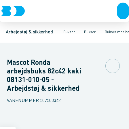
Trøjer & t-shirts
Bukser
Bukser med hængelommer
Knickers & Shorts
Bukser
Overtøj & huer
Overalls
Bukser med lårlommer
Kedeldragter
Undertøj & sokker
Knæskånere
Termobuk
Sko
B
Arbejdstøj & sikkerhed
Bukser
Bukser
Bukser med h
Mascot Ronda
arbejdsbuks 82c42 kaki
08131-010-05 -
Arbejdstøj & sikkerhed
VARENUMMER
507503342