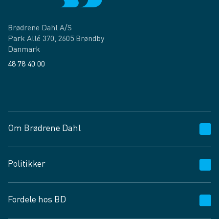
Brødrene Dahl A/S
Park Allé 370, 2605 Brøndby
Danmark
48 78 40 00
Facebook
LinkedIn
Om Brødrene Dahl
Kundeservice
Politikker
Vagttelefon 30 10 89 89
Spørgsmål og svar
Salgs- og leveringsbetingelser
Fordele hos BD
Job og karriere
Privatlivspolitik
Fødevarekontrolrapport