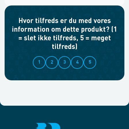
Hvor tilfreds er du med vores
information om dette produkt? (1
= slet ikke tilfreds, 5 = meget
tilfreds)
1
2
3
4
5