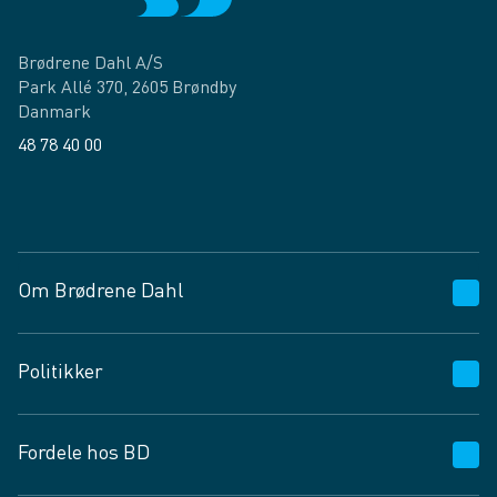
Brødrene Dahl A/S
Park Allé 370, 2605 Brøndby
Danmark
48 78 40 00
Facebook
LinkedIn
Om Brødrene Dahl
Kundeservice
Politikker
Vagttelefon 30 10 89 89
Spørgsmål og svar
Salgs- og leveringsbetingelser
Fordele hos BD
Job og karriere
Privatlivspolitik
Fødevarekontrolrapport