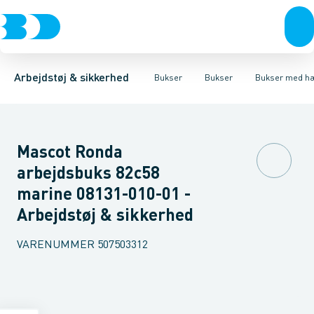
Trøjer & t-shirts
Bukser
Bukser med hængelommer
Knickers & Shorts
Bukser
Overtøj & huer
Overalls
Bukser med lårlommer
Kedeldragter
Undertøj & sokker
Knæskånere
Termobuk
Sko
B
Arbejdstøj & sikkerhed
Bukser
Bukser
Bukser med h
Mascot Ronda
arbejdsbuks 82c58
marine 08131-010-01 -
Arbejdstøj & sikkerhed
VARENUMMER
507503312