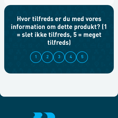
Hvor tilfreds er du med vores
information om dette produkt? (1
= slet ikke tilfreds, 5 = meget
tilfreds)
1
2
3
4
5