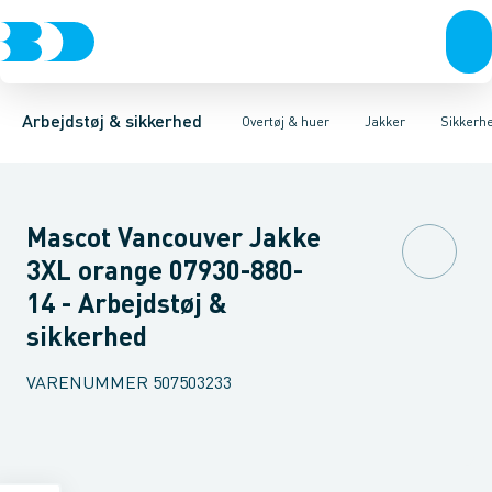
Trøjer & t-shirts
Jakker
Fleece & Fiberpelsjakker
Kedeldragter & Overalls
Bukser
Overtøj & huer
Softshelljakker
Regntøj
Undertøj & sokker
Veste
Uforede jakker
Huer & Tilbehør
Fored
Sko
Arbejdstøj & sikkerhed
Overtøj & huer
Jakker
Sikkerh
Mascot Vancouver Jakke
3XL orange 07930-880-
14 - Arbejdstøj &
sikkerhed
VARENUMMER
507503233