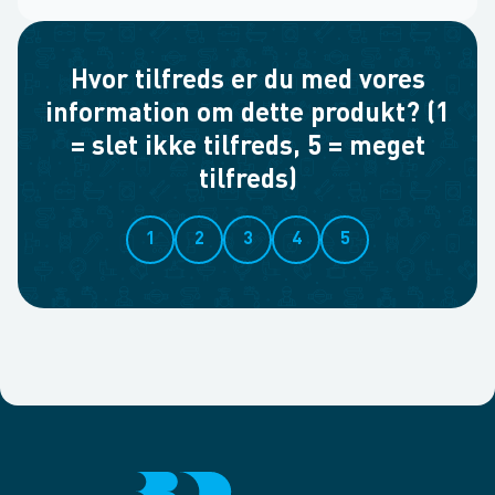
Hvor tilfreds er du med vores
information om dette produkt? (1
= slet ikke tilfreds, 5 = meget
tilfreds)
1
2
3
4
5