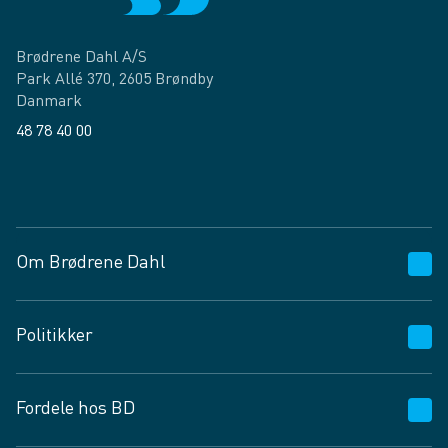
Brødrene Dahl A/S
Park Allé 370, 2605 Brøndby
Danmark
48 78 40 00
Facebook
LinkedIn
Om Brødrene Dahl
Kundeservice
Politikker
Vagttelefon 30 10 89 89
Spørgsmål og svar
Salgs- og leveringsbetingelser
Fordele hos BD
Job og karriere
Privatlivspolitik
Fødevarekontrolrapport