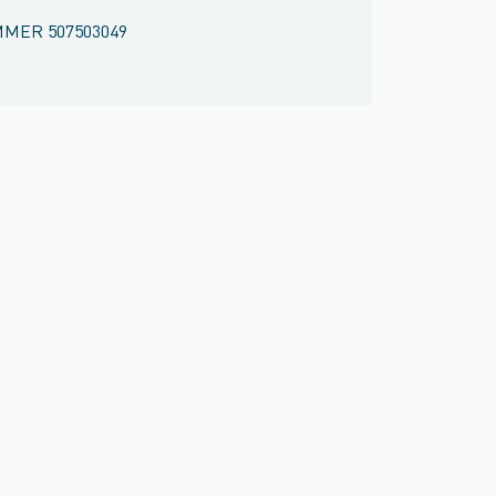
MMER
507503049