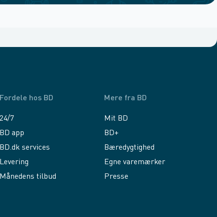
Fordele hos BD
Mere fra BD
24/7
Mit BD
BD app
BD+
BD.dk services
Bæredygtighed
Levering
Egne varemærker
Månedens tilbud
Presse