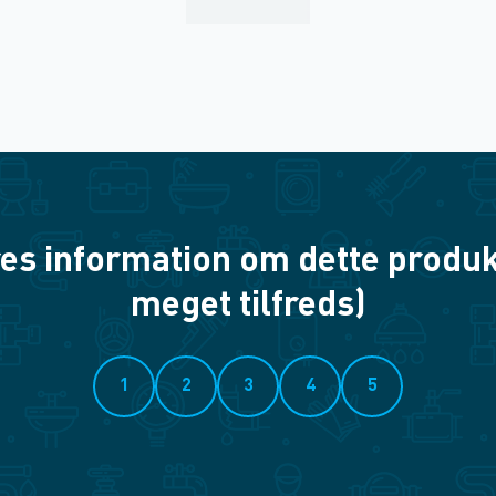
es information om dette produkt? 
meget tilfreds)
1
2
3
4
5