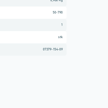
0,980 Kg
50-790
1
stk
07379-154-09