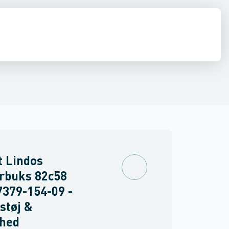
drens
Asbest
 Lindos
rbuks 82c58
7379-154-09 -
støj &
rhed