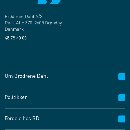
Brødrene Dahl A/S
Park Allé 370, 2605 Brøndby
Danmark
48 78 40 00
Facebook
LinkedIn
Om Brødrene Dahl
Kundeservice
Politikker
Vagttelefon 30 10 89 89
Spørgsmål og svar
Salgs- og leveringsbetingelser
Fordele hos BD
Job og karriere
Privatlivspolitik
Fødevarekontrolrapport