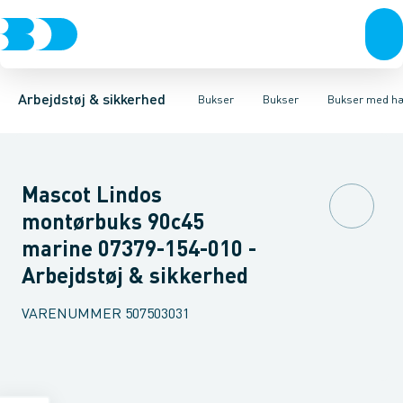
Trøjer & t-shirts
Bukser
Bukser med hængelommer
Knickers & Shorts
Bukser
Overtøj & huer
Overalls
Bukser med lårlommer
Kedeldragter
Undertøj & sokker
Knæskånere
Termobuk
Sko
B
Arbejdstøj & sikkerhed
Bukser
Bukser
Bukser med h
Mascot Lindos
montørbuks 90c45
marine 07379-154-010 -
Arbejdstøj & sikkerhed
VARENUMMER
507503031