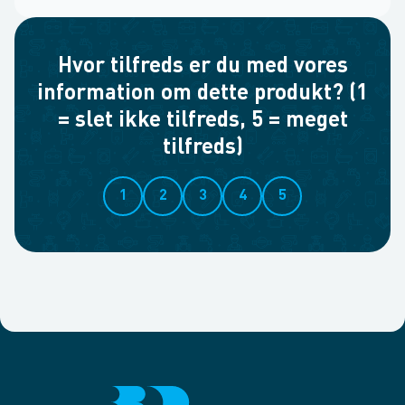
Hvor tilfreds er du med vores
information om dette produkt? (1
= slet ikke tilfreds, 5 = meget
tilfreds)
1
2
3
4
5