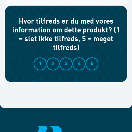
Hvor tilfreds er du med vores
information om dette produkt? (1
= slet ikke tilfreds, 5 = meget
tilfreds)
1
2
3
4
5