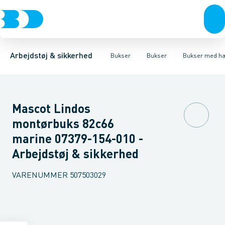
Trøjer & t-shirts
Bukser
Bukser med hængelommer
Knickers & Shorts
Bukser
Overtøj & huer
Overalls
Bukser med lårlommer
Kedeldragter
Undertøj & sokker
Knæskånere
Termobuk
Sko
B
Arbejdstøj & sikkerhed
Bukser
Bukser
Bukser med h
Mascot Lindos
montørbuks 82c66
marine 07379-154-010 -
Arbejdstøj & sikkerhed
VARENUMMER
507503029