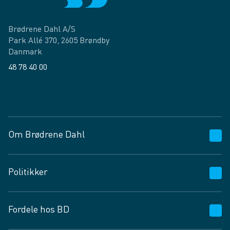
Brødrene Dahl A/S
Park Allé 370, 2605 Brøndby
Danmark
48 78 40 00
Facebook
LinkedIn
Om Brødrene Dahl
Kundeservice
Politikker
Vagttelefon 30 10 89 89
Spørgsmål og svar
Salgs- og leveringsbetingelser
Fordele hos BD
Job og karriere
Privatlivspolitik
Fødevarekontrolrapport