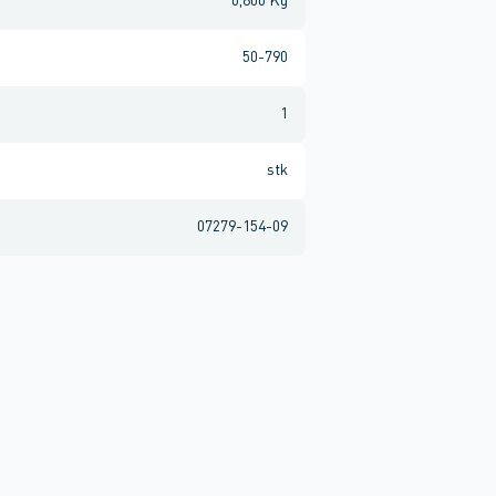
0,800 Kg
50-790
1
stk
07279-154-09