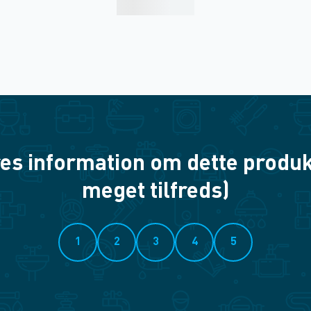
es information om dette produkt? 
meget tilfreds)
1
2
3
4
5