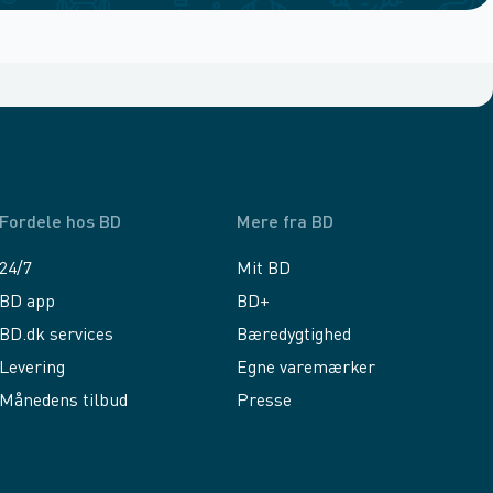
Fordele hos BD
Mere fra BD
24/7
Mit BD
BD app
BD+
BD.dk services
Bæredygtighed
Levering
Egne varemærker
Månedens tilbud
Presse