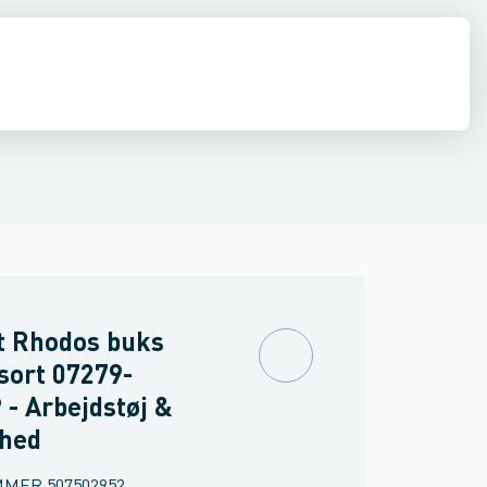
drens
Asbest
t Rhodos buks
sort 07279-
 - Arbejdstøj &
rhed