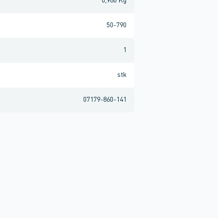
0,960 Kg
50-790
1
stk
07179-860-141