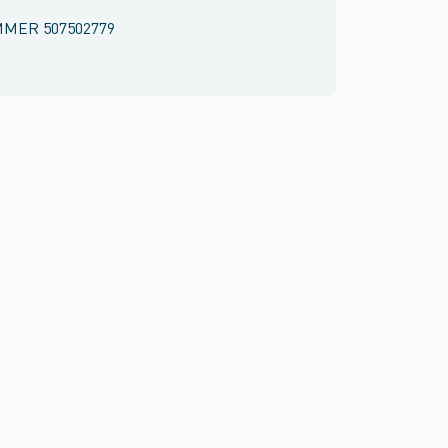
MMER
507502779