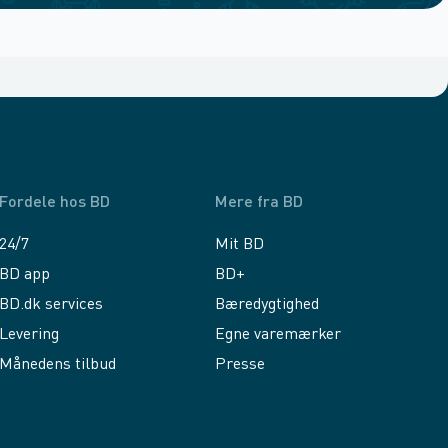
Fordele hos BD
Mere fra BD
24/7
Mit BD
BD app
BD+
BD.dk services
Bæredygtighed
Levering
Egne varemærker
Månedens tilbud
Presse