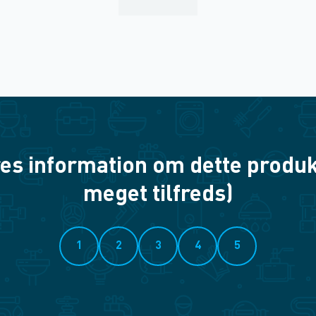
es information om dette produkt? 
meget tilfreds)
1
2
3
4
5