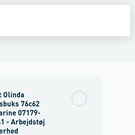
drens
Asbest
 Olinda
sbuks 76c62
arine 07179-
1 - Arbejdstøj
kerhed