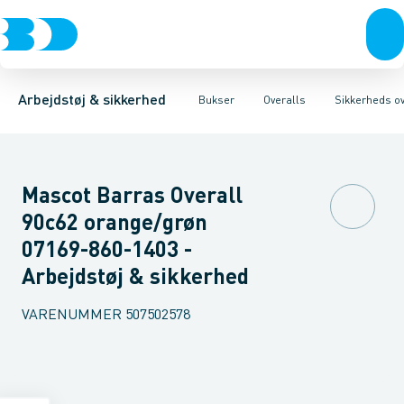
Trøjer & t-shirts
Bukser
Overalls
Knickers & Shorts
Sikkerheds overalls
Bukser
Overtøj & huer
Overalls
Forede overalls
Kedeldragter
Undertøj & sokker
Knæskånere
Sko
B
Arbejdstøj & sikkerhed
Bukser
Overalls
Sikkerheds ov
Mascot Barras Overall
90c62 orange/grøn
07169-860-1403 -
Arbejdstøj & sikkerhed
VARENUMMER
507502578