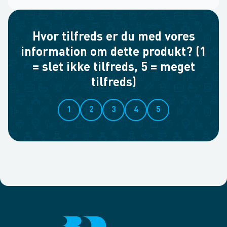
Hvor tilfreds er du med vores
information om dette produkt? (1
= slet ikke tilfreds, 5 = meget
tilfreds)
1
2
3
4
5