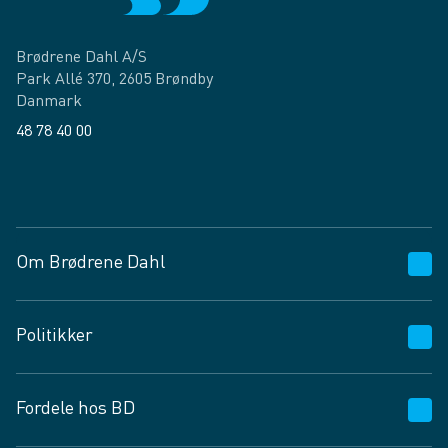
Brødrene Dahl A/S
Park Allé 370, 2605 Brøndby
Danmark
48 78 40 00
Facebook
LinkedIn
Om Brødrene Dahl
Kundeservice
Politikker
Vagttelefon 30 10 89 89
Spørgsmål og svar
Salgs- og leveringsbetingelser
Fordele hos BD
Job og karriere
Privatlivspolitik
Fødevarekontrolrapport