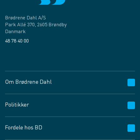
Brødrene Dahl A/S
Park Allé 370, 2605 Brøndby
Danmark
48 78 40 00
Facebook
LinkedIn
Om Brødrene Dahl
Kundeservice
Politikker
Vagttelefon 30 10 89 89
Spørgsmål og svar
Salgs- og leveringsbetingelser
Fordele hos BD
Job og karriere
Privatlivspolitik
Fødevarekontrolrapport