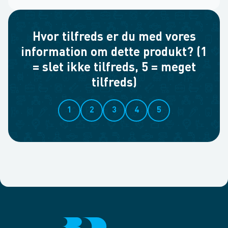
Hvor tilfreds er du med vores
information om dette produkt? (1
= slet ikke tilfreds, 5 = meget
tilfreds)
1
2
3
4
5