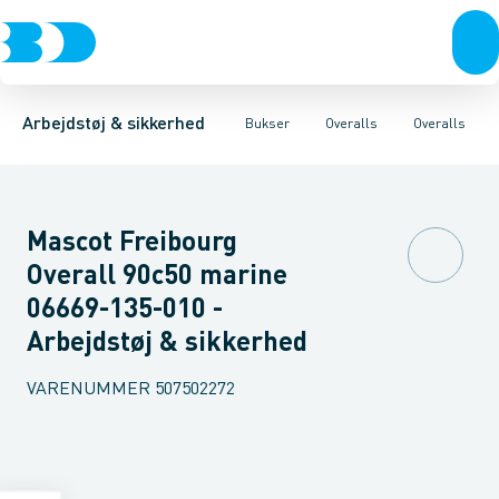
Trøjer & t-shirts
Bukser
Overalls
Knickers & Shorts
Sikkerheds overalls
Bukser
Overtøj & huer
Overalls
Forede overalls
Kedeldragter
Undertøj & sokker
Knæskånere
Sko
B
Arbejdstøj & sikkerhed
Bukser
Overalls
Overalls
Mascot Freibourg
Overall 90c50 marine
06669-135-010 -
Arbejdstøj & sikkerhed
VARENUMMER
507502272