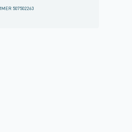
MMER
507502263