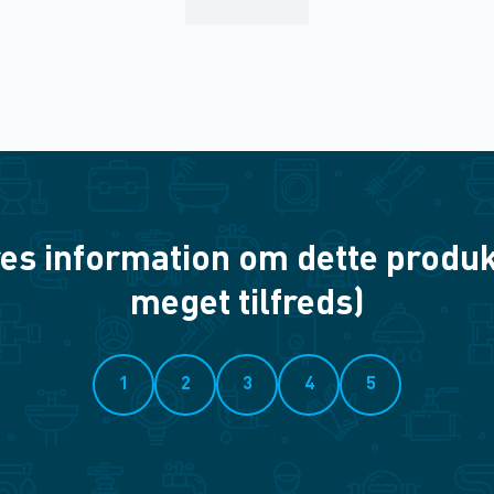
es information om dette produkt? 
meget tilfreds)
1
2
3
4
5