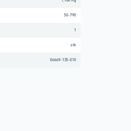
1,160 Kg
50-790
1
stk
06669-135-010