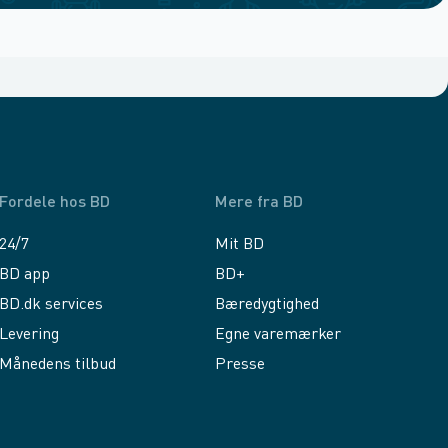
Fordele hos BD
Mere fra BD
24/7
Mit BD
BD app
BD+
BD.dk services
Bæredygtighed
Levering
Egne varemærker
Månedens tilbud
Presse