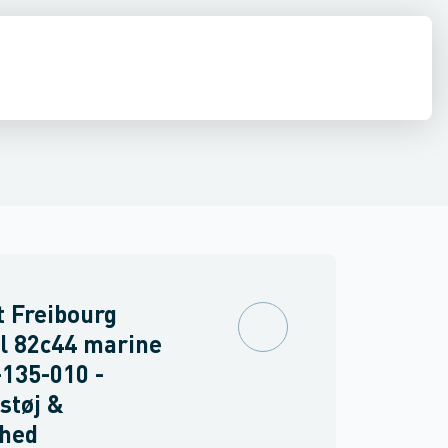
drens
Asbest
 Freibourg
l 82c44 marine
135-010 -
støj &
rhed