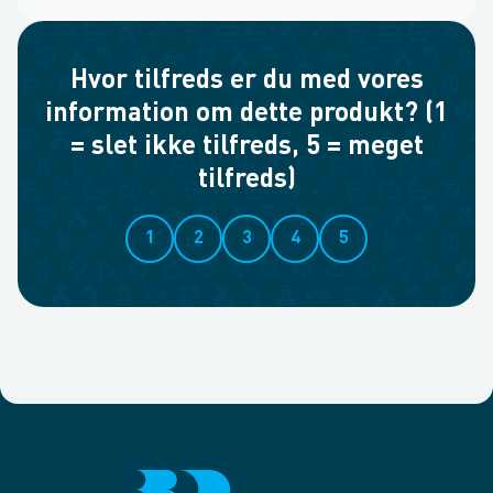
Hvor tilfreds er du med vores
information om dette produkt? (1
= slet ikke tilfreds, 5 = meget
tilfreds)
1
2
3
4
5