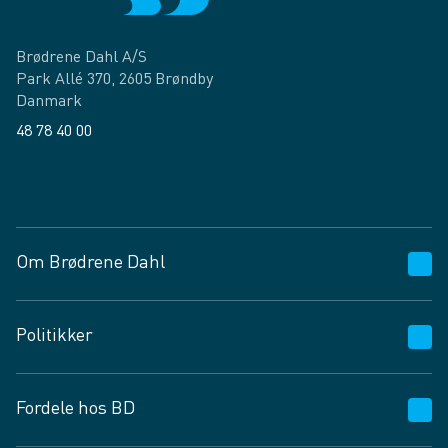
Brødrene Dahl A/S
Park Allé 370, 2605 Brøndby
Danmark
48 78 40 00
Facebook
LinkedIn
Om Brødrene Dahl
Kundeservice
Politikker
Vagttelefon 30 10 89 89
Spørgsmål og svar
Salgs- og leveringsbetingelser
Fordele hos BD
Job og karriere
Privatlivspolitik
Fødevarekontrolrapport