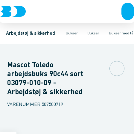
Trøjer & t-shirts
Bukser
Bukser med hængelommer
Knickers & Shorts
Bukser
Overtøj & huer
Overalls
Bukser med lårlommer
Kedeldragter
Undertøj & sokker
Knæskånere
Termobuk
Sko
B
Arbejdstøj & sikkerhed
Bukser
Bukser
Bukser med l
Mascot Toledo
arbejdsbuks 90c44 sort
03079-010-09 -
Arbejdstøj & sikkerhed
VARENUMMER
507500719