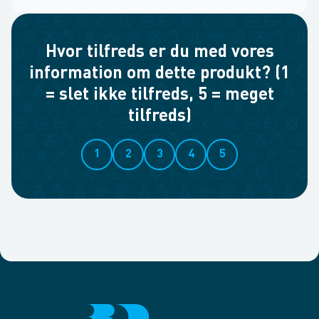
Hvor tilfreds er du med vores
information om dette produkt? (1
= slet ikke tilfreds, 5 = meget
tilfreds)
1
2
3
4
5