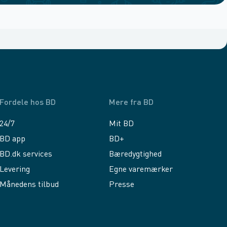
Fordele hos BD
Mere fra BD
24/7
Mit BD
BD app
BD+
BD.dk services
Bæredygtighed
Levering
Egne varemærker
Månedens tilbud
Presse