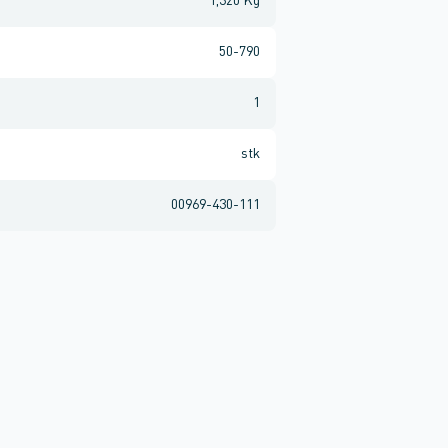
1,320 Kg
50-790
1
stk
00969-430-111