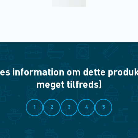
es information om dette produkt? 
meget tilfreds)
1
2
3
4
5