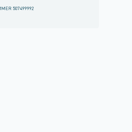
MMER
507499992