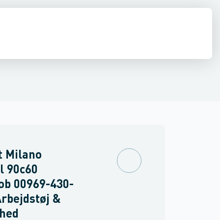
drens
Asbest
t Milano
l 90c60
ob 00969-430-
Arbejdstøj &
rhed