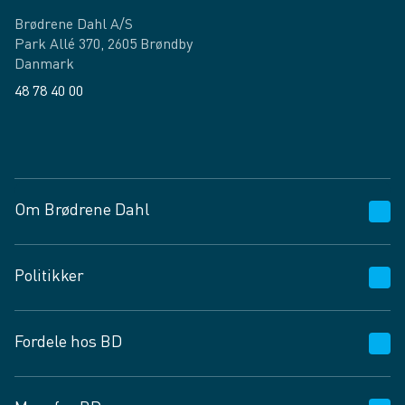
Brødrene Dahl A/S
Park Allé 370, 2605 Brøndby
Danmark
48 78 40 00
Facebook
LinkedIn
Om Brødrene Dahl
Kundeservice
Politikker
Vagttelefon 30 10 89 89
Spørgsmål og svar
Salgs- og leveringsbetingelser
Fordele hos BD
Job og karriere
Privatlivspolitik
Fødevarekontrolrapport
Cookies
24/7