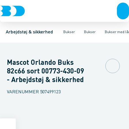
Trøjer & t-shirts
Bukser
Bukser med hængelommer
Knickers & Shorts
Bukser
Overtøj & huer
Overalls
Bukser med lårlommer
Kedeldragter
Undertøj & sokker
Knæskånere
Termobuk
Sko
B
Arbejdstøj & sikkerhed
Bukser
Bukser
Bukser med l
Mascot Orlando Buks
82c66 sort 00773-430-09
- Arbejdstøj & sikkerhed
VARENUMMER
507499123