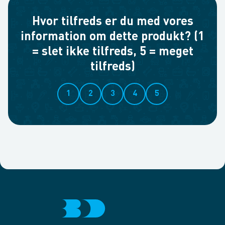
Hvor tilfreds er du med vores
information om dette produkt? (1
= slet ikke tilfreds, 5 = meget
tilfreds)
1
2
3
4
5