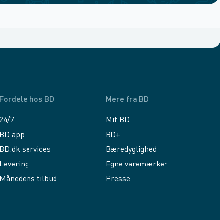
Fordele hos BD
Mere fra BD
24/7
Mit BD
BD app
BD+
BD.dk services
Bæredygtighed
Levering
Egne varemærker
Månedens tilbud
Presse