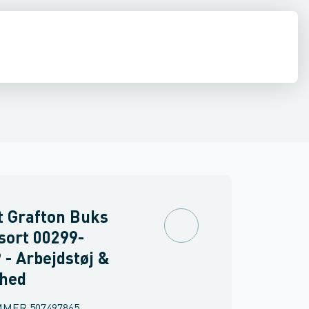
drens
Asbest
t Grafton Buks
sort 00299-
 - Arbejdstøj &
rhed