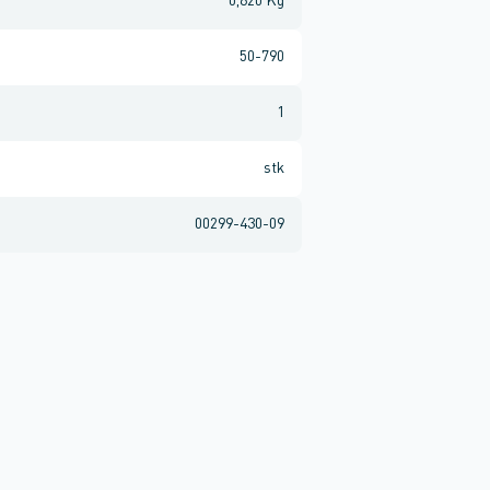
0,620 Kg
50-790
1
stk
00299-430-09