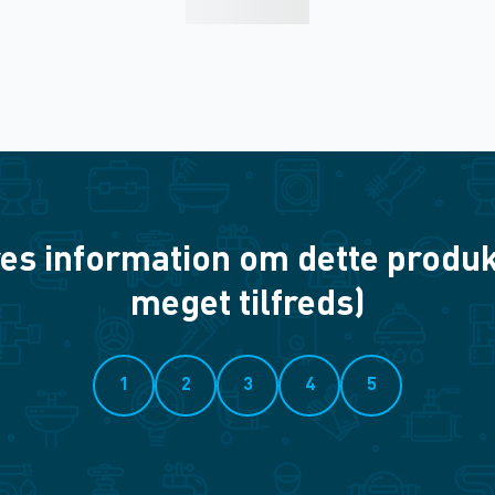
es information om dette produkt? 
meget tilfreds)
1
2
3
4
5