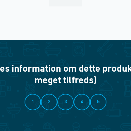
es information om dette produkt? 
meget tilfreds)
1
2
3
4
5