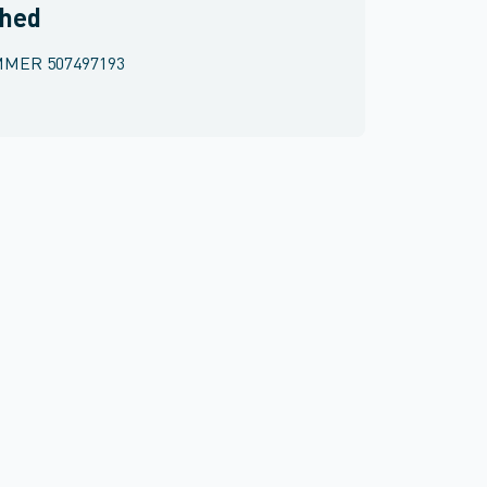
rhed
MMER
507497193