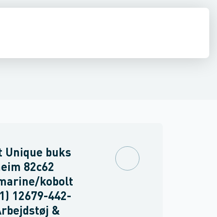
drens
Asbest
t Unique buks
eim 82c62
marine/kobolt
1) 12679-442-
Arbejdstøj &