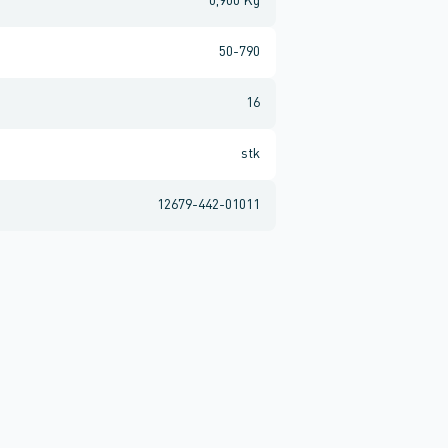
0,900 Kg
50-790
16
stk
12679-442-01011