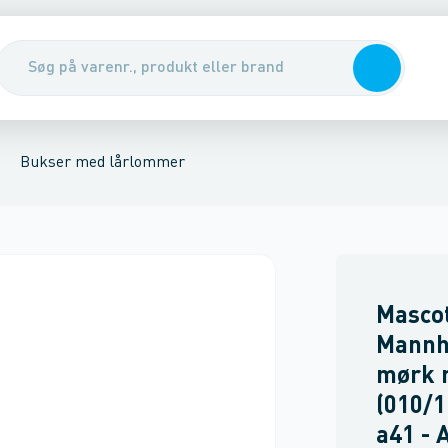
r
ere
obukser
Sko
Bælter
Sikkerhedsudstyr & handsker
Sikkerheds bukser
Flammehæmmende bukser
Dame bukser
Renseservietter, sæbe & hån
Bukser med lårlommer
Masco
Mannh
mørk 
(010/1
a41 - 