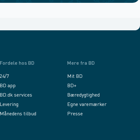
Fordele hos BD
Mere fra BD
24/7
Mit BD
BD app
BD+
BD.dk services
Bæredygtighed
Levering
Egne varemærker
Månedens tilbud
Presse