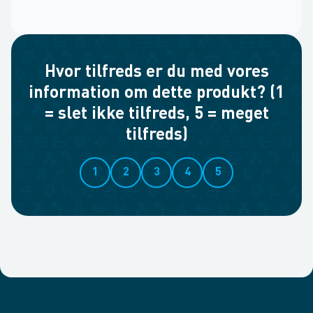
Hvor tilfreds er du med vores
information om dette produkt? (1
= slet ikke tilfreds, 5 = meget
tilfreds)
1
2
3
4
5