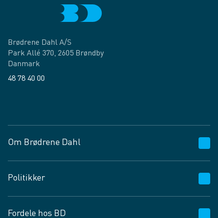
Brødrene Dahl A/S
Park Allé 370, 2605 Brøndby
Danmark
48 78 40 00
Facebook
LinkedIn
Om Brødrene Dahl
Kundeservice
Politikker
Vagttelefon 30 10 89 89
Spørgsmål og svar
Salgs- og leveringsbetingelser
Fordele hos BD
Job og karriere