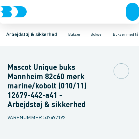
Trøjer & t-shirts
Bukser
Bukser med hængelommer
Knickers & Shorts
Bukser
Overtøj & huer
Overalls
Bukser med lårlommer
Kedeldragter
Undertøj & sokker
Knæskånere
Termobuk
Sko
B
Arbejdstøj & sikkerhed
Bukser
Bukser
Bukser med l
Mascot Unique buks
Mannheim 82c60 mørk
marine/kobolt (010/11)
12679-442-a41 -
Arbejdstøj & sikkerhed
VARENUMMER
507497192