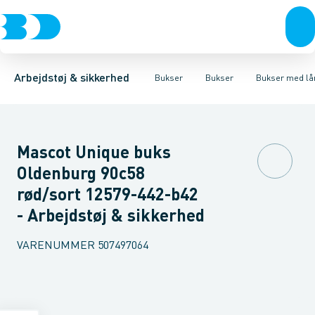
Trøjer & t-shirts
Bukser
Bukser med hængelommer
Knickers & Shorts
Bukser
Overtøj & huer
Overalls
Bukser med lårlommer
Kedeldragter
Undertøj & sokker
Knæskånere
Termobuk
Sko
B
Arbejdstøj & sikkerhed
Bukser
Bukser
Bukser med l
Mascot Unique buks
Oldenburg 90c58
rød/sort 12579-442-b42
- Arbejdstøj & sikkerhed
VARENUMMER
507497064