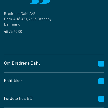
Brødrene Dahl A/S
Park Allé 370, 2605 Brøndby
Danmark
48 78 40 00
Facebook
LinkedIn
Om Brødrene Dahl
Kundeservice
Politikker
Vagttelefon 30 10 89 89
Spørgsmål og svar
Salgs- og leveringsbetingelser
Fordele hos BD
Job og karriere
Privatlivspolitik
Fødevarekontrolrapport