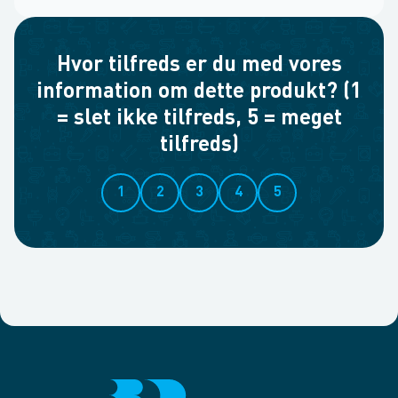
Hvor tilfreds er du med vores
information om dette produkt? (1
= slet ikke tilfreds, 5 = meget
tilfreds)
1
2
3
4
5