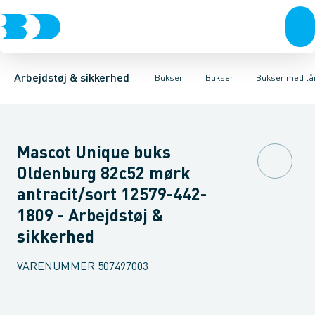
Trøjer & t-shirts
Bukser
Bukser med hængelommer
Knickers & Shorts
Bukser
Overtøj & huer
Overalls
Bukser med lårlommer
Kedeldragter
Undertøj & sokker
Knæskånere
Termobuk
Sko
B
Arbejdstøj & sikkerhed
Bukser
Bukser
Bukser med l
Mascot Unique buks
Oldenburg 82c52 mørk
antracit/sort 12579-442-
1809 - Arbejdstøj &
sikkerhed
VARENUMMER
507497003