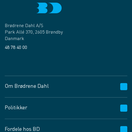
Brødrene Dahl A/S
Park Allé 370, 2605 Brøndby
Danmark
48 78 40 00
Facebook
LinkedIn
Om Brødrene Dahl
Kundeservice
Politikker
Vagttelefon 30 10 89 89
Spørgsmål og svar
Salgs- og leveringsbetingelser
Fordele hos BD
Job og karriere