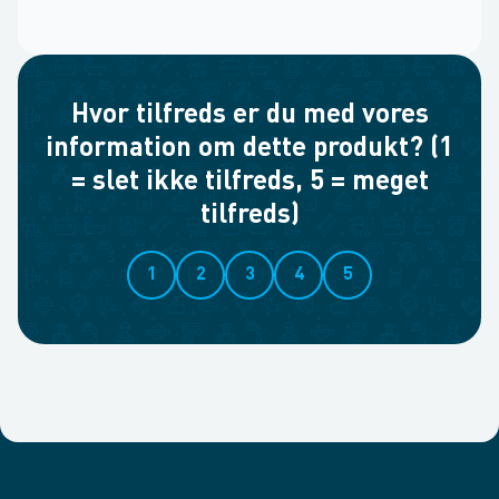
Hvor tilfreds er du med vores
information om dette produkt? (1
= slet ikke tilfreds, 5 = meget
tilfreds)
1
2
3
4
5