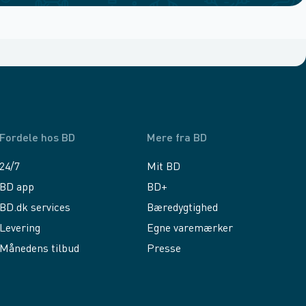
Fordele hos BD
Mere fra BD
24/7
Mit BD
BD app
BD+
BD.dk services
Bæredygtighed
Levering
Egne varemærker
Månedens tilbud
Presse