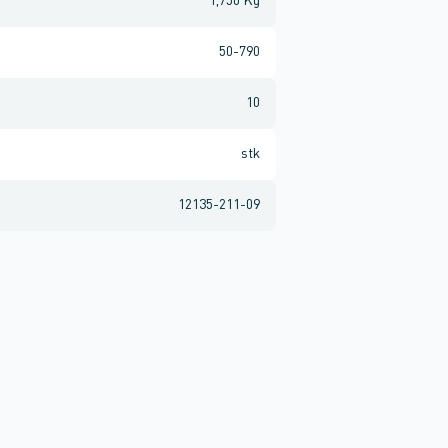
1,750 Kg
50-790
10
stk
12135-211-09