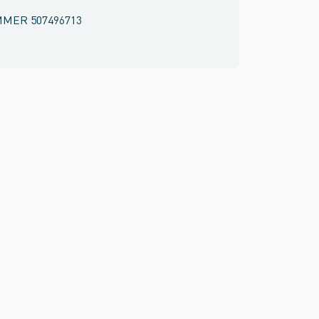
MMER
507496713