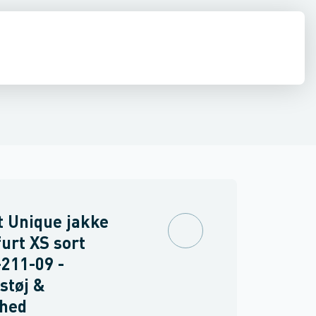
drens
ning
Dame jakker
Asbest
 Unique jakke
urt XS sort
211-09 -
støj &
rhed