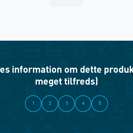
es information om dette produkt? 
meget tilfreds)
1
2
3
4
5