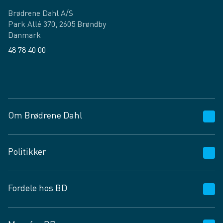
Brødrene Dahl A/S
Park Allé 370, 2605 Brøndby
Danmark
48 78 40 00
Facebook
LinkedIn
Om Brødrene Dahl
Kundeservice
Politikker
Vagttelefon 30 10 89 89
Spørgsmål og svar
Salgs- og leveringsbetingelser
Fordele hos BD
Job og karriere
Privatlivspolitik
Fødevarekontrolrapport
Cookies
24/7