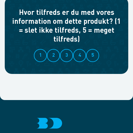
Hvor tilfreds er du med vores
information om dette produkt? (1
= slet ikke tilfreds, 5 = meget
tilfreds)
1
2
3
4
5