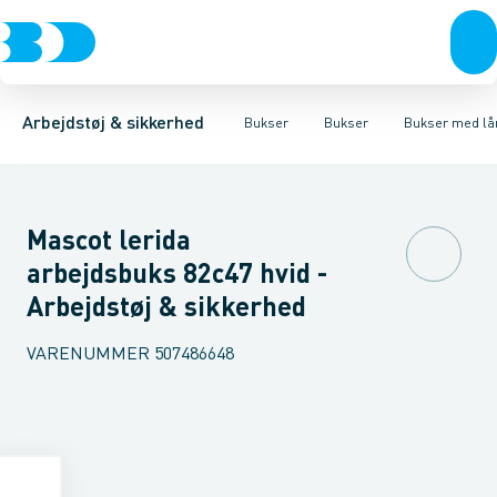
Trøjer & t-shirts
Bukser
Bukser med hængelommer
Knickers & Shorts
Bukser
Overtøj & huer
Overalls
Bukser med lårlommer
Kedeldragter
Undertøj & sokker
Knæskånere
Termobuk
Sko
B
Arbejdstøj & sikkerhed
Bukser
Bukser
Bukser med l
Mascot lerida
arbejdsbuks 82c47 hvid -
Arbejdstøj & sikkerhed
VARENUMMER
507486648