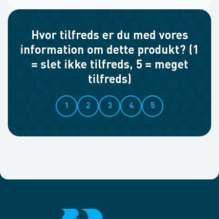
Hvor tilfreds er du med vores
information om dette produkt? (1
= slet ikke tilfreds, 5 = meget
tilfreds)
1
2
3
4
5