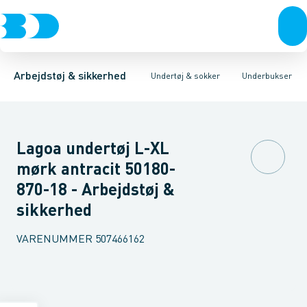
Trøjer & t-shirts
Underbukser
Boxershorts
Lange underbukser
Undertrøjer
Bukser
Overtøj & huer
Sokker
Termo underbukser
Flammehæmmende undertøj 
Undertøj & sokker
Sko
Arbejdstøj & sikkerhed
Undertøj & sokker
Underbukser
Lagoa undertøj L-XL
mørk antracit 50180-
870-18 - Arbejdstøj &
sikkerhed
VARENUMMER
507466162