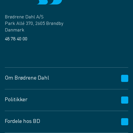
Brødrene Dahl A/S
Park Allé 370, 2605 Brøndby
Danmark
48 78 40 00
Facebook
LinkedIn
Om Brødrene Dahl
Kundeservice
Politikker
Vagttelefon 30 10 89 89
Spørgsmål og svar
Salgs- og leveringsbetingelser
Fordele hos BD
Job og karriere
Privatlivspolitik
Fødevarekontrolrapport