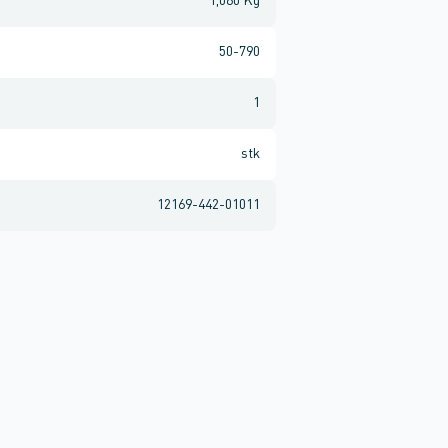
1,060 Kg
50-790
1
stk
12169-442-01011