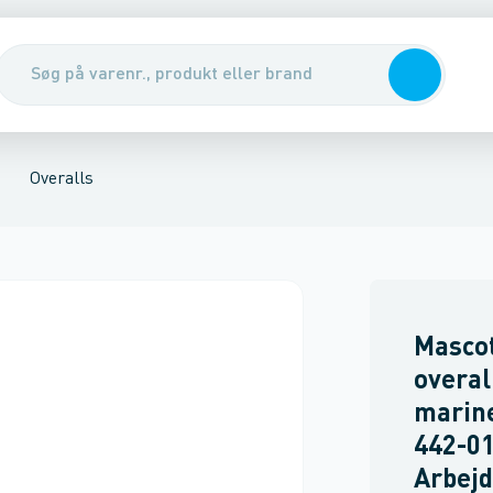
r
ere
Sko
Bælter
Sikkerhedsudstyr & handsker
Flammehæmmende bukser
Renseservietter, sæbe & hån
Overalls
Masco
overal
marine
442-01
Arbejd