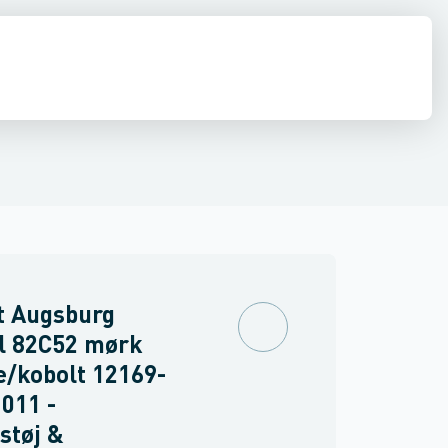
drens
Asbest
t Augsburg
l 82C52 mørk
/kobolt 12169-
011 -
støj &