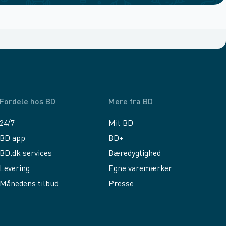
Fordele hos BD
Mere fra BD
24/7
Mit BD
BD app
BD+
BD.dk services
Bæredygtighed
Levering
Egne varemærker
Månedens tilbud
Presse