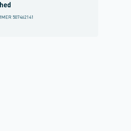
rhed
MMER
507462141