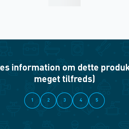
es information om dette produkt? 
meget tilfreds)
1
2
3
4
5