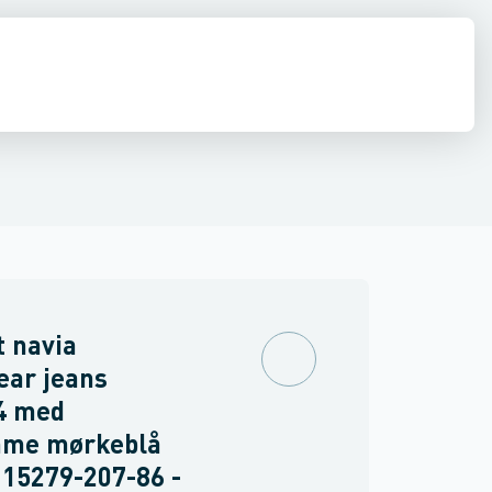
drens
Asbest
 navia
ear jeans
4 med
mme mørkeblå
15279-207-86 -