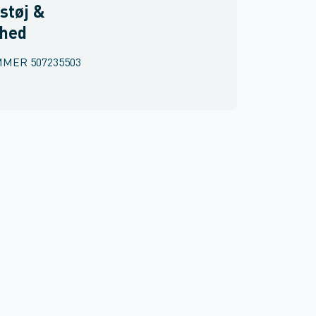
støj &
rhed
MMER
507235503