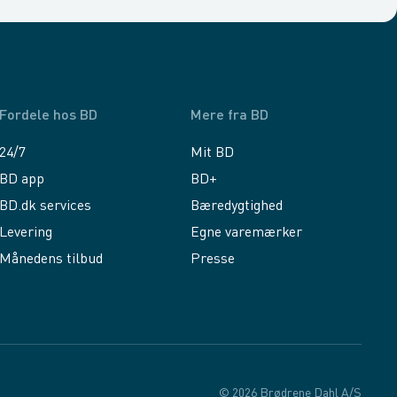
Fordele hos BD
Mere fra BD
24/7
Mit BD
BD app
BD+
BD.dk services
Bæredygtighed
Levering
Egne varemærker
Månedens tilbud
Presse
© 2026 Brødrene Dahl A/S