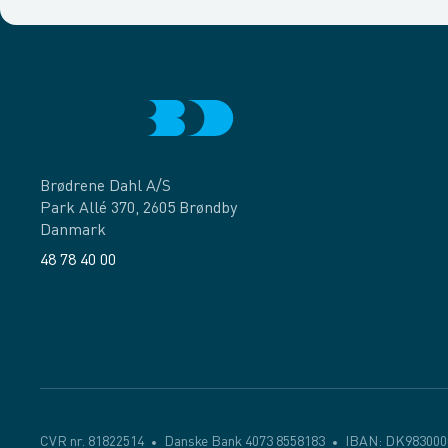
Brødrene Dahl A/S
Park Allé 370, 2605 Brøndby
Danmark
48 78 40 00
Facebook
LinkedIn
CVR nr. 81822514
Danske Bank 4073 8558183
IBAN: DK983000