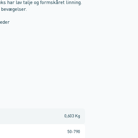
s har lav talje og formskåret linning.
 bevægelser.
teder
0,603 Kg
50-790