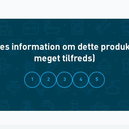
es information om dette produkt? 
meget tilfreds)
1
2
3
4
5