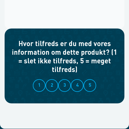
Hvor tilfreds er du med vores
information om dette produkt? (1
= slet ikke tilfreds, 5 = meget
tilfreds)
1
2
3
4
5