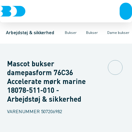
Trøjer & t-shirts
Bukser
Bukser med hængelommer
Knickers & Shorts
Bukser
Overtøj & huer
Overalls
Bukser med lårlommer
Kedeldragter
Undertøj & sokker
Knæskånere
Termobuk
Sko
B
Arbejdstøj & sikkerhed
Bukser
Bukser
Dame bukser
Mascot bukser
damepasform 76C36
Accelerate mørk marine
18078-511-010 -
Arbejdstøj & sikkerhed
VARENUMMER
507206982