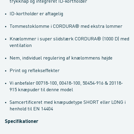
trykknap og integreret ID-kortholder
ID-kortholder er aftagelig
Tommestoklomme i CORDURA® med ekstra lommer
Knælommer i super slidstærk CORDURA® (1000 D) med
ventilation
Nem, individuel regulering af knælommens højde
Print og reflekseffekter
Vi anbefaler 00718-100, 00418-100, 50454-916 & 20118-
915 knæpuder til denne model
Samcertificeret med knæpudetype SHORT eller LONG i
henhold til EN 14404
Specifikationer