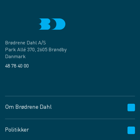
Brødrene Dahl A/S
Park Allé 370, 2605 Brøndby
Danmark
48 78 40 00
Facebook
LinkedIn
Om Brødrene Dahl
Kundeservice
Politikker
Vagttelefon 30 10 89 89