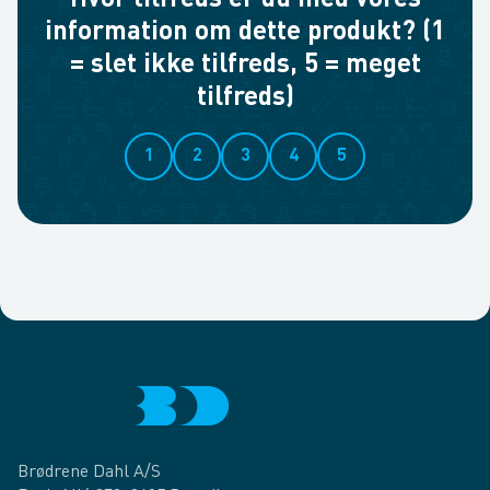
Hvor tilfreds er du med vores
information om dette produkt? (1
= slet ikke tilfreds, 5 = meget
tilfreds)
1
2
3
4
5
Brødrene Dahl A/S