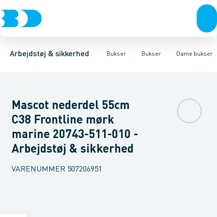
Trøjer & t-shirts
Bukser
Bukser med hængelommer
Knickers & Shorts
Bukser
Overtøj & huer
Overalls
Bukser med lårlommer
Kedeldragter
Undertøj & sokker
Knæskånere
Termobuk
Sko
B
Arbejdstøj & sikkerhed
Bukser
Bukser
Dame bukser
Mascot nederdel 55cm
C38 Frontline mørk
marine 20743-511-010 -
Arbejdstøj & sikkerhed
VARENUMMER
507206951