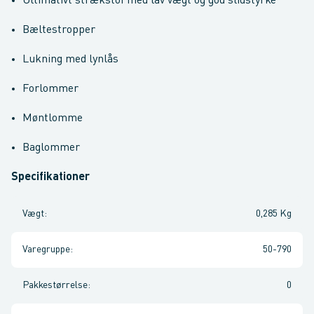
Ultimativt strækstof med lav vægt og god slidstyrke
Bæltestropper
Lukning med lynlås
Forlommer
Møntlomme
Baglommer
Specifikationer
Vægt
:
0,285 Kg
Varegruppe
:
50-790
Pakkestørrelse
:
0