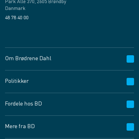
Park Allé 370, 2605 Brøndby
Danmark
48 78 40 00
Facebook
LinkedIn
Om Brødrene Dahl
Kundeservice
Politikker
Vagttelefon 30 10 89 89
Spørgsmål og svar
Salgs- og leveringsbetingelser
Fordele hos BD
Job og karriere
Privatlivspolitik
Fødevarekontrolrapport
Cookies
24/7
Mere fra BD
Vilkår og betingelser
BD app