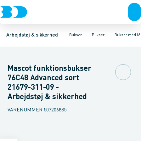
Trøjer & t-shirts
Bukser
Bukser med hængelommer
Knickers & Shorts
Bukser
Overtøj & huer
Overalls
Bukser med lårlommer
Kedeldragter
Undertøj & sokker
Knæskånere
Termobuk
Sko
B
Arbejdstøj & sikkerhed
Bukser
Bukser
Bukser med l
Mascot funktionsbukser
76C48 Advanced sort
21679-311-09 -
Arbejdstøj & sikkerhed
VARENUMMER
507206885