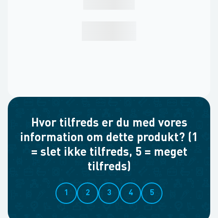
Hvor tilfreds er du med vores
information om dette produkt? (1
= slet ikke tilfreds, 5 = meget
tilfreds)
1
2
3
4
5