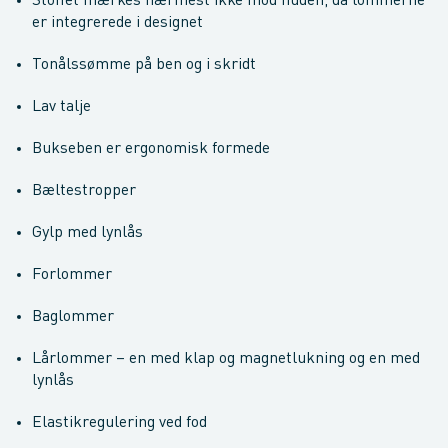
Stoffet mærkes nærmest ikke mod huden, da lommerne
er integrerede i designet
Tonålssømme på ben og i skridt
Lav talje
Bukseben er ergonomisk formede
Bæltestropper
Gylp med lynlås
Forlommer
Baglommer
Lårlommer – en med klap og magnetlukning og en med
lynlås
Elastikregulering ved fod