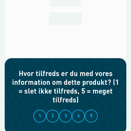
Hvor tilfreds er du med vores
information om dette produkt? (1
= slet ikke tilfreds, 5 = meget
tilfreds)
1
2
3
4
5