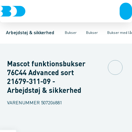
Trøjer & t-shirts
Bukser
Bukser med hængelommer
Knickers & Shorts
Bukser
Overtøj & huer
Overalls
Bukser med lårlommer
Kedeldragter
Undertøj & sokker
Knæskånere
Termobuk
Sko
B
Arbejdstøj & sikkerhed
Bukser
Bukser
Bukser med l
Mascot funktionsbukser
76C44 Advanced sort
21679-311-09 -
Arbejdstøj & sikkerhed
VARENUMMER
507206881