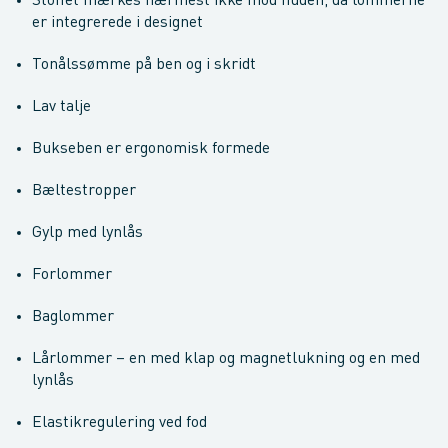
Stoffet mærkes nærmest ikke mod huden, da lommerne
er integrerede i designet
Tonålssømme på ben og i skridt
Lav talje
Bukseben er ergonomisk formede
Bæltestropper
Gylp med lynlås
Forlommer
Baglommer
Lårlommer – en med klap og magnetlukning og en med
lynlås
Elastikregulering ved fod