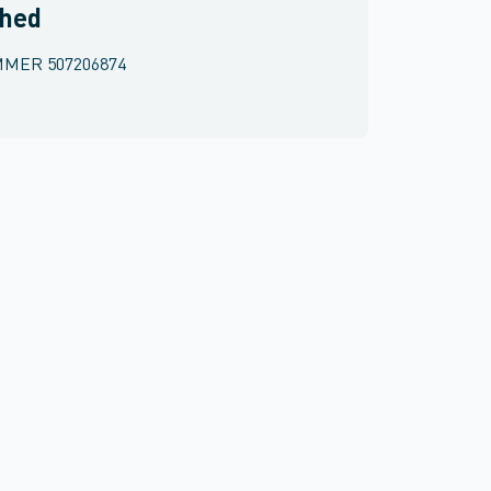
rhed
MMER
507206874