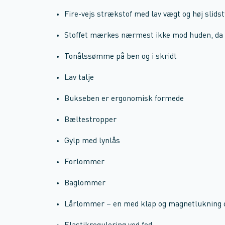
Fire-vejs strækstof med lav vægt og høj slids
Stoffet mærkes nærmest ikke mod huden, da 
Tonålssømme på ben og i skridt
Lav talje
Bukseben er ergonomisk formede
Bæltestropper
Gylp med lynlås
Forlommer
Baglommer
Lårlommer – en med klap og magnetlukning o