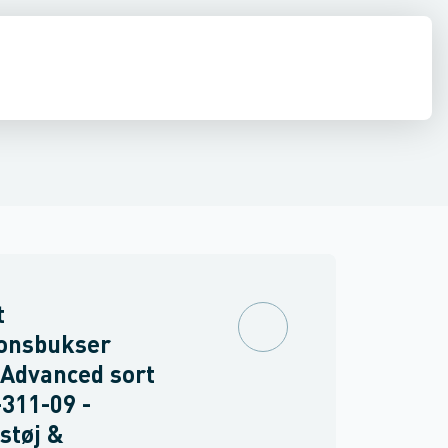
drens
Asbest
t
ionsbukser
Advanced sort
311-09 -
støj &