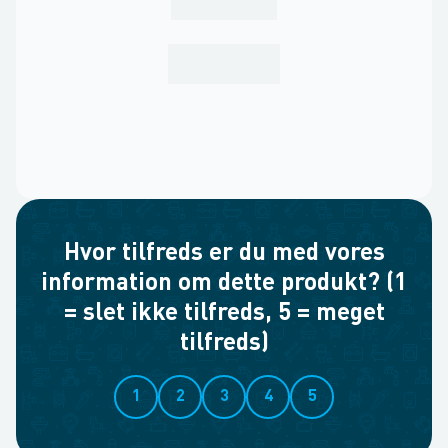
Hvor tilfreds er du med vores
information om dette produkt? (1
= slet ikke tilfreds, 5 = meget
tilfreds)
1
2
3
4
5