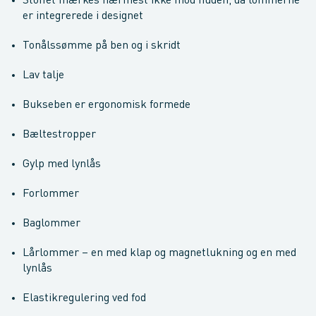
Stoffet mærkes nærmest ikke mod huden, da lommerne
er integrerede i designet
Tonålssømme på ben og i skridt
Lav talje
Bukseben er ergonomisk formede
Bæltestropper
Gylp med lynlås
Forlommer
Baglommer
Lårlommer – en med klap og magnetlukning og en med
lynlås
Elastikregulering ved fod