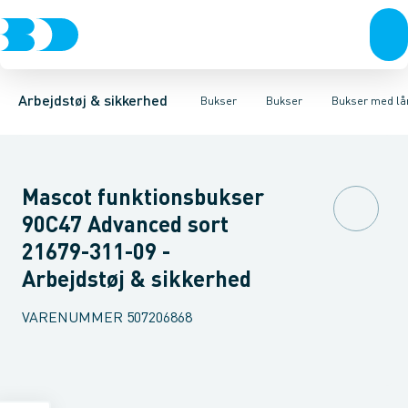
Trøjer & t-shirts
Bukser
Bukser med hængelommer
Knickers & Shorts
Bukser
Overtøj & huer
Overalls
Bukser med lårlommer
Kedeldragter
Undertøj & sokker
Knæskånere
Termobuk
Sko
B
Arbejdstøj & sikkerhed
Bukser
Bukser
Bukser med l
Mascot funktionsbukser
90C47 Advanced sort
21679-311-09 -
Arbejdstøj & sikkerhed
VARENUMMER
507206868